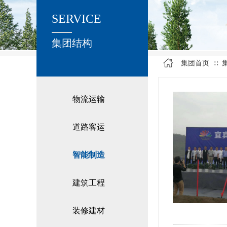
SERVICE
关于我们
集团结构
集团首页
∷
物流运输
道路客运
智能制造
建筑工程
装修建材