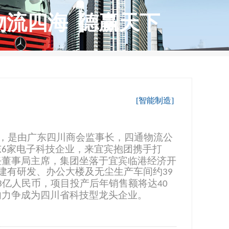
物流四海 德赢天下
[智能制造]
，是由广东四川商会监事长，四通物流公
东
家电子科技企业，来宜宾抱团携手打
6
任董事局主席，集团坐落于宜宾临港经济开
建有研发、办公大楼及无尘生产车间约
39
亿人民币，项目投产后年销售额将达
3
40
内力争成为四川省科技型龙头企业。